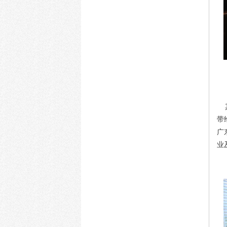
其
带
广
业