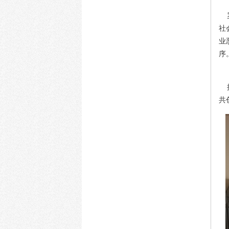
罗
社
业
序
接
共