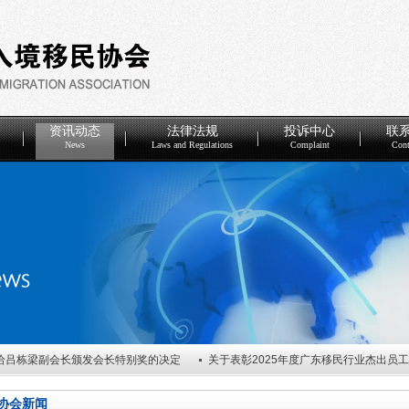
资讯动态
法律法规
投诉中心
联
News
Laws and Regulations
Complaint
Cont
给吕栋梁副会长颁发会长特别奖的决定
关于表彰2025年度广东移民行业杰出员
度优秀会员单位的决定
关于任命广东省因私出入境移民协会第五届理事会谢炎武会
协会新闻