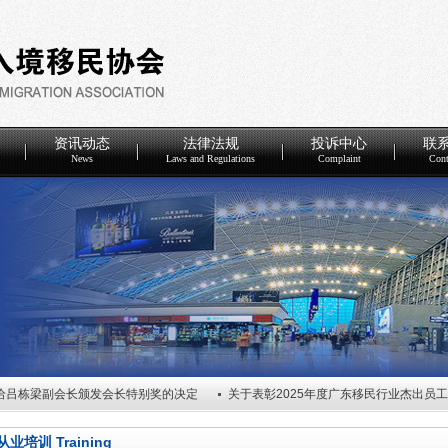
资讯动态
法律法规
投诉中心
联
News
Laws and Regulations
Complaint
Cont
给吕栋梁副会长颁发会长特别奖的决定
关于表彰2025年度广东移民行业杰出员
度优秀会员单位的决定
关于任命广东省因私出入境移民协会第五届理事会谢炎武会
从业培训 Training