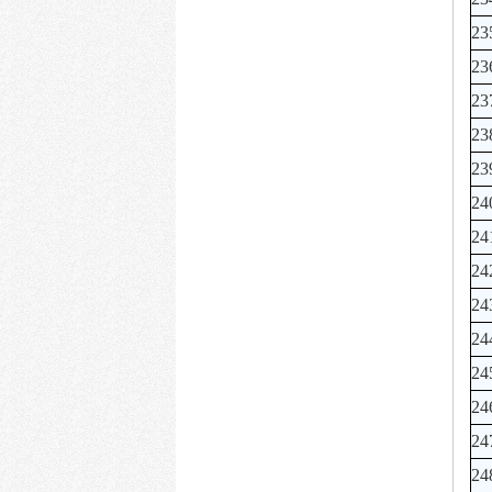
23
23
23
23
23
24
24
24
24
24
24
24
24
24