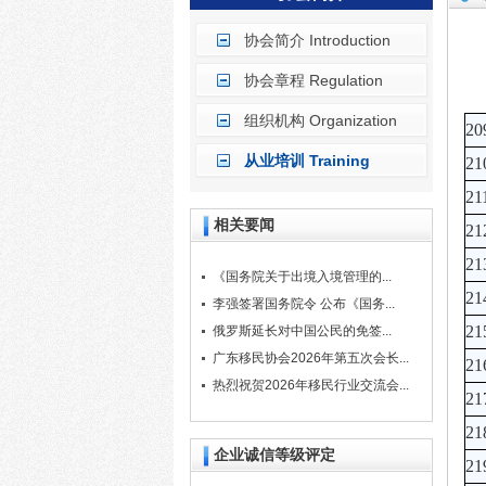
协会简介 Introduction
协会章程 Regulation
组织机构 Organization
20
从业培训 Training
21
21
相关要闻
21
21
《国务院关于出境入境管理的...
21
李强签署国务院令 公布《国务...
21
俄罗斯延长对中国公民的免签...
广东移民协会2026年第五次会长...
21
热烈祝贺2026年移民行业交流会...
21
21
企业诚信等级评定
21