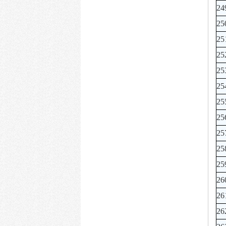
24
25
25
25
25
25
25
25
25
25
25
26
26
26