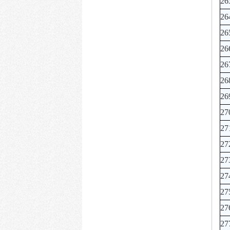
26
26
26
26
26
26
26
27
27
27
27
27
27
27
27