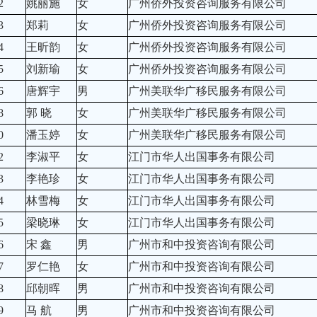
2
姚丽施
女
广州侨外投资咨询服务有限公司
3
郑莉
女
广州侨外投资咨询服务有限公司
4
王昕韵
女
广州侨外投资咨询服务有限公司
5
刘新瑜
女
广州侨外投资咨询服务有限公司
6
唐辉宇
男
广州美联华广移民服务有限公司
8
郭 晓
女
广州美联华广移民服务有限公司
0
潘玉婷
女
广州美联华广移民服务有限公司
2
李淑平
女
江门市华人出国事务有限公司
3
李艳珍
女
江门市华人出国事务有限公司
4
林雪梅
女
江门市华人出国事务有限公司
5
梁晓琳
女
江门市华人出国事务有限公司
6
宋 鑫
男
广州市和中投资咨询有限公司
7
罗仁艳
女
广州市和中投资咨询有限公司
8
邱朝晖
男
广州市和中投资咨询有限公司
9
马 航
男
广州市和中投资咨询有限公司