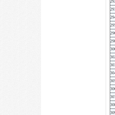
29
29
29
29
29
29
30
30
30
30
30
30
30
30
30