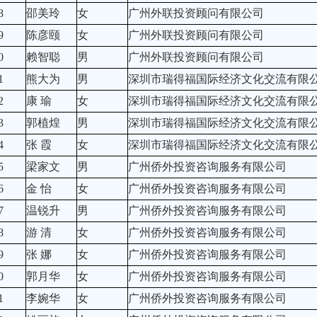
8
邵美玲
女
广州外联投资顾问有限公司
9
陈彦颐
女
广州外联投资顾问有限公司
0
赖智聪
男
广州外联投资顾问有限公司
1
熊大为
男
深圳市瑞得福国际经济文化交流有限
2
康 瑜
女
深圳市瑞得福国际经济文化交流有限
3
郭植煌
男
深圳市瑞得福国际经济文化交流有限
4
张 霞
女
深圳市瑞得福国际经济文化交流有限
5
梁家文
男
广州侨外投资咨询服务有限公司
6
金 怡
女
广州侨外投资咨询服务有限公司
7
温锐升
男
广州侨外投资咨询服务有限公司
8
游 清
女
广州侨外投资咨询服务有限公司
9
张 娜
女
广州侨外投资咨询服务有限公司
0
郭月华
女
广州侨外投资咨询服务有限公司
1
李婉华
女
广州侨外投资咨询服务有限公司