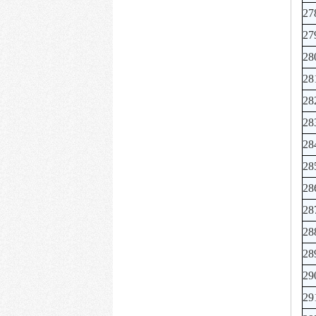
27
27
28
28
28
28
28
28
28
28
28
28
29
29