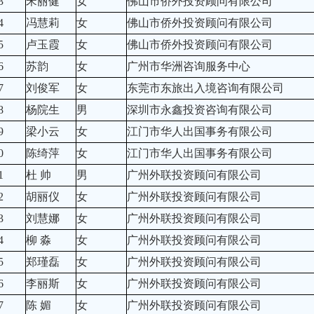
3
宋丽健
女
佛山市侨外投资顾问有限公司
4
冯慧莉
女
佛山市侨外投资顾问有限公司
5
卢玉霞
女
佛山市侨外投资顾问有限公司
6
苏韵
女
广州市华洲咨询服务中心
7
刘俊军
女
东莞市东旅出入境咨询有限公司
8
杨院生
男
深圳市永鑫投资咨询有限公司
9
梁小云
女
江门市华人出国事务有限公司
0
陈绮萍
女
江门市华人出国事务有限公司
1
杜 帅
男
广州外联投资顾问有限公司
2
胡丽仪
女
广州外联投资顾问有限公司
3
刘慧娜
女
广州外联投资顾问有限公司
4
柳 淼
女
广州外联投资顾问有限公司
5
郑瑾磊
女
广州外联投资顾问有限公司
6
李丽斯
女
广州外联投资顾问有限公司
7
陈 媚
女
广州外联投资顾问有限公司